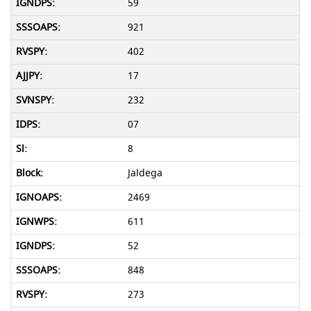
59
921
402
17
232
07
8
Jaldega
2469
611
52
848
273