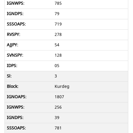
785
79
719
278
54
128
05
3
Kurdeg
1807
256
39
781