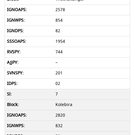
2578
854
82
1954
744
–
201
02
7
Kolebira
2820
832