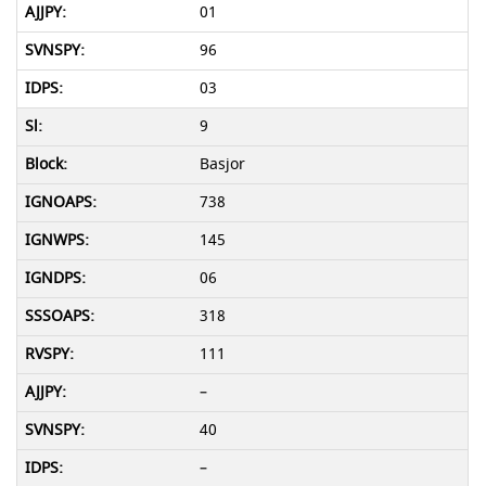
01
96
03
9
Basjor
738
145
06
318
111
–
40
–