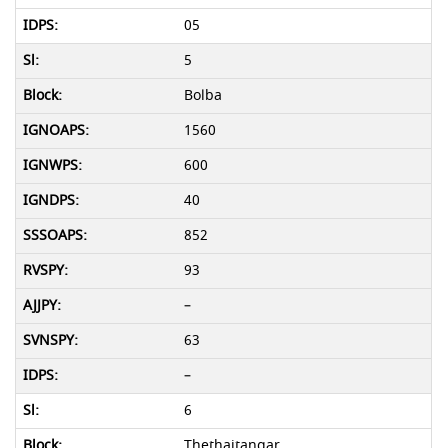
05
5
Bolba
1560
600
40
852
93
–
63
–
6
Thethaitangar