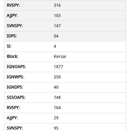
316
103
147
04
4
Kersai
1877
250
40
748
164
29
95