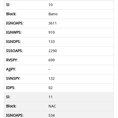
10
Bano
3611
910
133
2290
699
–
132
02
11
NAC
534