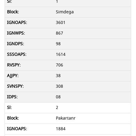
1
Simdega
3601
867
98
1614
706
38
308
08
2
Pakartanr
1884